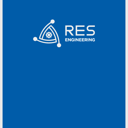
Разработчик, изготовитель и поставщик оборудования для
атомных станций, строящихся Госкорпорацией «Росатом».
Компания внедряет инжиниринговые решения для
своевременного сооружения АЭС большой мощности и их
безопасной эксплуатации.
перейти на сайт